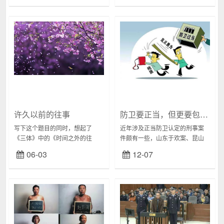
数。这次其实也不是严格意义上
的游记，至少不是攻...
许久以前的往事
防卫要正当，但更要包容——点赞判决：因妻子被调戏，致1死3伤被判无罪（附判决书原文）
写下这个题目的同时，想起了
近年涉及正当防卫认定的刑事案
《三体》中的《时间之外的往
件颇有一些，山东于欢案、昆山
事》。从时间之外，看向时间之
于海明案等都曾引起广泛关注。
06-03
12-07
内，怕才是最清楚明了的。内容
虽然最新的相关司法解释较好地
其实是在某微信群里的委婉的回
改变了司法实践中长期以来形成
应。全文照搬，立此存照。...
的不当做法，但归根到...