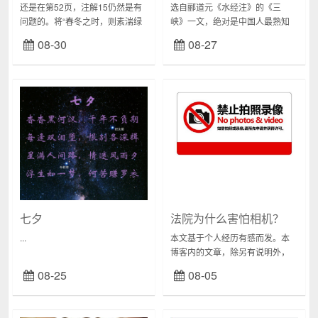
还是在第52页，注解15仍然是有
选自郦道元《水经注》的《三
问题的。将“春冬之时，则素湍绿
峡》一文，绝对是中国人最熟知
潭，回清倒影”中的“回清”解释
的山水名篇之一。但近日读到最
08-30
08-27
为：“回旋的清波”——真的可以这
新版（教育部2017年审定）初中
样吗？在冬末春初时节，降雨较
语文教材时，却对其中一句解释
少，水文...
不敢苟同。第54页...
七夕
法院为什么害怕相机？
...
本文基于个人经历有感而发。本
博客内的文章，除另有说明外，
都为原创。所以，对文中内容有
08-25
08-05
质疑的，欢迎来电来函。妄评者
请止步。因为查询某案件情况，
屡次打电话给地方中院...