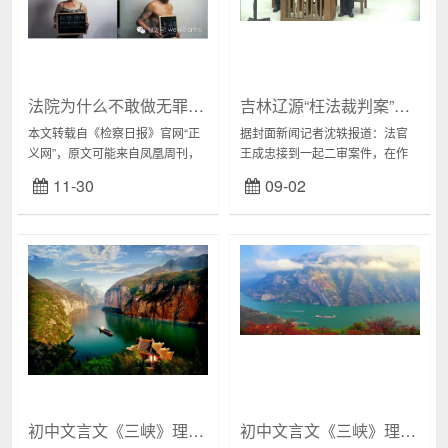
法院为什么不敢做无罪判决？
吉林辽源“枉法裁判案”当事人一审刑满前一天取保成功但二审尚未宣判
本文转载自《检察日报》官网“正
据封面新闻记者沈轶报道：法官
义网”，原文可能来自凤凰周刊，
王成忠接到一起二审案件，在作
是2015年的旧文。因为最近看到
出“维持原判”的判决后，他自己卷
11-30
09-02
有微信公众号在转发，特找到比
入其中。判决过后第69天，他被
较正规的信息源，以免有错漏。
指“枉法裁判”，一审判处有期徒刑
十五年前的2...
三年。...
初中文言文《三峡》理解之异（二）
初中文言文《三峡》理解之异