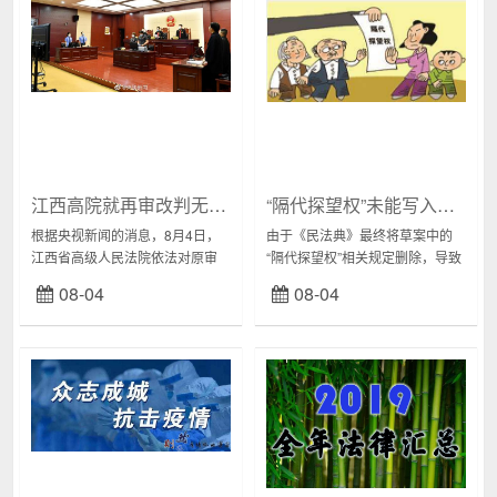
江西高院就再审改判无罪向张玉环赔礼道歉（附再审决定书）
“隔代探望权”未能写入民法典是个遗憾
根据央视新闻的消息，8月4日，
由于《民法典》最终将草案中的
江西省高级人民法院依法对原审
“隔代探望权”相关规定删除，导致
被告人张玉环故意杀人再审一案
该权利并未获得立法上的支持。
08-04
08-04
进行公开宣判，撤销原审裁判，
由此产生的一个重要问题是：祖
宣告张玉环无罪。2001年11月28
辈到底有没有探望权？在已有的
日，江西省...
司法实践中，已经...