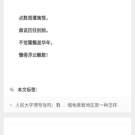
点数周遭离恨，
盘说历往别前。
不觉霜鬓逝华年，
慵倦浮云飘散！
本文标签：
人民大学博导张鸣：教授评级是恶政
缅甸果敢地区是一种怎样的存在？