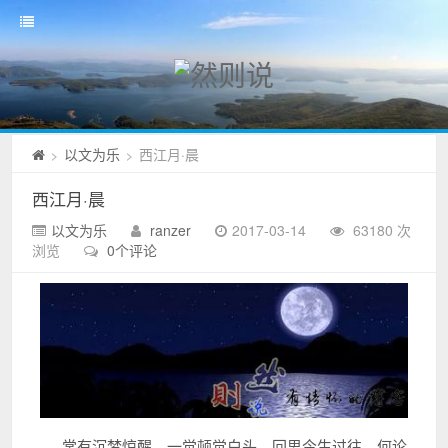
以文为乐
西江月·晨
>
>
西江月·晨
以文为乐
ranzer
2017-03-14
63180 次
浏览
0个评论
常有沉梦惊醒，一觉顿觉白头。回思今生过往，何论