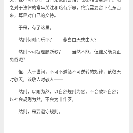
之对于法律的常年关注和略有所思，终究需要留下点东西
来，算是对自己的交待。
于是，有了这里。
然则何时而乐耶？——悲喜由天或由人？
然则～可据理臆断欤？——当然不能，但谁又能真正
免俗呢？
但，人于世间，不可不遵循不可逆转的规律，该敬天
时敬天，该敬人时敬人——
然则，以则为然。以自然规则为然，不会破坏自然；
以社会规则为然，不会为非作歹。
然则，是要遵守规则。