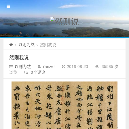
以则为然
然则我说
>
>
然则我说
以则为然
ranzer
2016-08-23
35565 次
浏览
0个评论