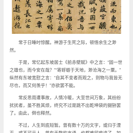
常于日睡时惊醒。神游于生死之际，顿悟余生之渺
然。
于是，常忆起东坡居士《前赤壁赋》中之言：“固一世
之雄也，而今安在哉？”“寄蜉蝣于天地，渺沧海之一粟。”
纵然有东坡宽慰之言：“自其不变者而观之，则物与我皆无
尽也，而又何羡乎！”亦欲罢不能。
常反思周遭事故，人情冷暖，大至世间万象，其纷纷
扰扰者，虽不胜其烦，终究不过是跳不出乾坤袋的猢狲罢
了。由此，倒也释然。
不过，人生到底短暂。曾有数十万的文字，或归于湮
灭，或不可示人，曾有无数的言语，也都难留痕迹了。加