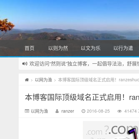
首页
以则为然
以文为乐
以行为遣
欢迎访问“然则说”独立博客，一起倡导法治，舒展
本站坚持原创，如要转载，必须标注出处和链接，
以网为渔
本博客国际顶级域名正式启用！ranzeshuo
>
>
部分内容可能来自网络，如有侵权请联系站长删除
喜欢本站？赶紧加粉！Ctrl+D 快捷收藏哦！
本博客国际顶级域名正式启用！ranze
以网为渔
ranzer
2016-08-25
41474