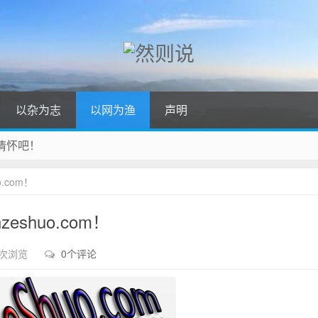
以杂为志
以网为渔
声明
情怀吧！
否则保留追责之权！
.com！
！
shuo.com！
 次浏览
0个评论