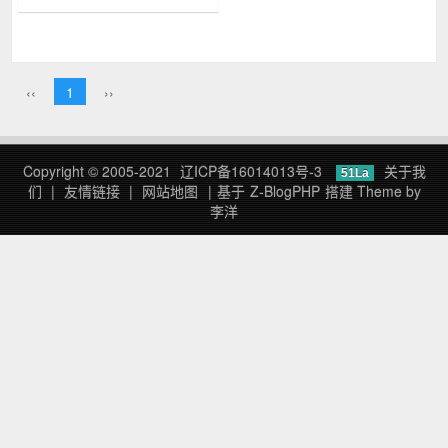
疾病流行地区居住旅行史、家
庭、公共场所、公共交通...
‹‹
1
››
Copyright © 2005-2021
辽ICP备16014013号-3
关于我
51La
们
|
友情链接
|
网站地图
|
基于
Z-BlogPHP
搭建
Theme by
李洋