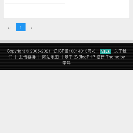
其实是在某微信群里的委婉的回
应。全文照搬，立此存照。...
‹‹
1
››
Copyright © 2005-2021
辽ICP备16014013号-3
关于我
51La
们
|
友情链接
|
网站地图
|
基于
Z-BlogPHP
搭建
Theme by
李洋