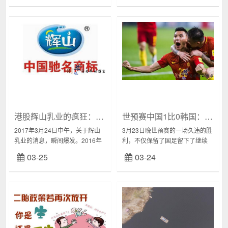
振宇、饿了么创始人张旭豪等众
终于得暇简要了解之后，来自最
多商业领军人物...
高检、山东省...
港股辉山乳业的疯狂：出来混迟早是要还的
世预赛中国1比0韩国：别样的中国红
2017年3月24日中午，关于辉山
3月23日晚世预赛的一场久违的胜
乳业的消息，瞬间爆发。2016年
利，不仅保留了国足留下了继续
12月16日浑水发布针对辉山乳业
奋斗的希望、给里皮开了一个好
03-25
03-24
的沽空报告，一语成谶。印象中
头，更给不限于球迷的普通群众
辉山乳业的产品一直不错，尤其
一次还算痛快的宣泄机会。所以
是20...
这样说，是因为作...