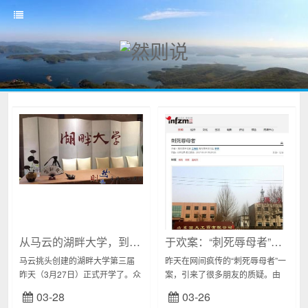
从马云的湖畔大学，到大学的拿来主义
于欢案：“刺死辱母者”一审判决无期徒刑，关注有理，评判且慢
马云挑头创建的湖畔大学第三届
昨天在网间疯传的“刺死辱母者”一
昨天（3月27日）正式开学了。众
案，引来了很多朋友的质疑。由
安保险CEO陈劲、广州立白公司
于琐事缠身，一直未能关注，更
03-28
03-26
董事陈丹霞、逻辑思维创始人罗
未能及时回复很多朋友的问题。