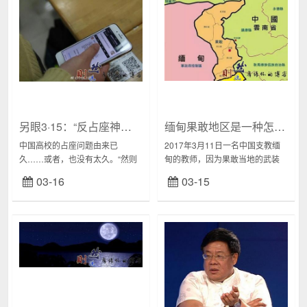
另眼3·15：“反占座神器”其实是大学生消费群体之痛
缅甸果敢地区是一种怎样的存在？
中国高校的占座问题由来已
2017年3月11日一名中国支教缅
久……或者，也没有太久。“然则
甸的教师，因为果敢当地的武装
说”的印象中，至少在上个世纪
冲突导致炮弹击中学校而命丧异
03-16
03-15
末，大学生的占座问题好像还没
邦。遇难的老师名叫郭绍伟，云
有出现。也许，是高校从1999年
南省凤庆县人，今年46岁，之前
扩招以后的结果？“...
还在中国当过...