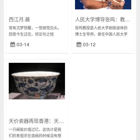
西江月·晨
人民大学博导张鸣：教授评级是恶政
常有沉梦惊醒，一觉顿觉白头。
张鸣教授是人民大学刚刚退休的
回思今生过往，何论句之短
博士生导师，曾任中国人民大学
长……西江月·晨夜里时常追梦，
政治系主任。日前他在自己的公
03-14
03-12
醒来乍暖还寒。鱼龙鬼怪不得
众号里发表了退休感言，紧接着
闲，翻覆癫狂痴叹！点数周遭离
又发表了一篇《“装”的感言》为之
恨，盘说历往别前。不觉霜...
前的退休感言做了...
天价瓷器再现香港：天青色的烟雨，青花瓷的China
一只碗能价值过亿，这估计是我
们的老祖宗在造碗的时候没有想