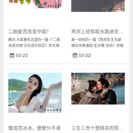
二胎能否改变中国？
燕郊上班族取水路进京：追求幸福，从来都不容易
腾讯·大家署名北望的一篇《“二胎
第一财经的一篇《燕郊车主为避
改变中国”正在成为现实》的文章
堵车改乘渡船“走水路”进京》的报
颇令然则说关注。从中国有计划
道，配以航拍的高空俯瞰图，使
03-23
03-22
生育制度以来，每一次生育政策
得高峰期通过水路往返北京与燕
的演变，都给人们的生活带来过
郊的车辆，显得尤其孤零零的另
深刻的影响。这...
类。报道中的水...
整成范冰冰，傻傻分不清
三生三世十里桃花的现实影响力：偷鸡供上仙，道行在哪边？