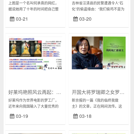
上图是一个名叫何承熹的网红，
吉林省汪清县的民警遭遇令人“石
据说她用了十年的时间把自己整
化”的偷盗缘由：“我们偷鸡不是为
容成范冰冰一般的容貌，真的让
了自己吃，是为了供奉青丘的‘上
03-21
03-20
人过目难忘。搜索网间图片，简
仙’，就是‘狐族’。”一对表兄弟在
直没有办法分辨她与范冰冰之间
看过电视剧后痴迷到这种程度，
到底孰真孰假。而且据...
对上仙...
好莱坞艳照风云再起：大片与照片的博弈
开国大将罗瑞卿之女罗点点：尊严死不是安乐死
好莱坞作为世界电影的梦工厂，
新京报的一篇《我的临终我做
近年来向我国输入了大量优秀的
主》的文章，正在网间流传。这
影视作品，大家俗称的大片，多
是新京报对开国大将罗瑞卿之女
03-19
03-18
数都是来自好莱坞的。当年《阿
罗点点的采访性报道，她以《我
凡达》上映时，人们为了追求观
的死亡谁做主》一书而被关注。
影效果，宁可跑到外省...
尊严死是不是安乐死...