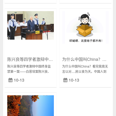
之，有延续经典，颠覆出新之
涯中学生之义愤之词虽不常有却
意，惜难以超越，反为所累...
也不断，若干...
陈兴良等四学者激辩中国终身监禁第一案——白恩培案
为什么中国叫China？看完我竟无言以对.....（微信里疯传的趣文）
陈兴良等四学者激辩中国终身监
为什么中国叫China？看完我竟无
禁第一案——白恩培案陈兴良、
言以对.....民以食为天。中国人到
邱兴隆、赵秉志、林维四学者评
底有多爱吃？一起来感受一下：
10-13
10-13
中国终身监禁第一案来源：最高
▼0.1▼要不你以为中国为啥叫
人民法院公号、醒龙法律人公
china？(chi ...
号、人民法院报目录：1...