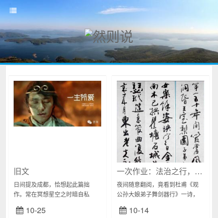
旧文
一次作业：法治之行，始于足下！
日间提及成都，恰想起此篇拙
夜间随意翻阅，竟看到杜甫《观
作。常在冥想星空之时暗自私
公孙大娘弟子舞剑器行》一诗，
语。晚来百无聊赖，闲阅《大话
中有“五十年间似反掌”之句，读罢
10-25
10-14
西游3》，网评为超级烂片。略观
感慨。日间所云十余年来教师生